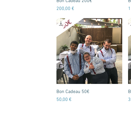
Aperçu rapide
Bon Cadeau 200€
B
Prix
P
200,00 €
1
Aperçu rapide
Bon Cadeau 50€
B
Prix
P
50,00 €
3